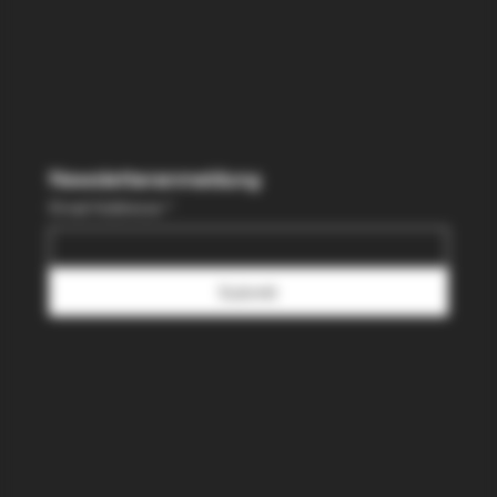
Impressum
Newsletteranmeldung
Email Addresse
*
Submit
© 2024 Convino.store - BB Project Space UG