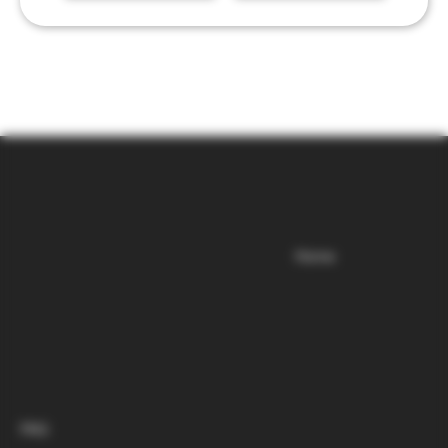
CONVINO
Menü
Unternehmen
BB Project Space UG
Home
Leinpfad 72
22299 Hamburg
info@convino.store
Policies
FAQ
AGB